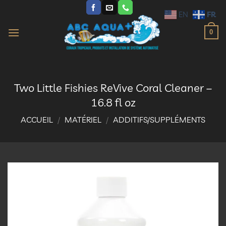
Passer
FR
EN
au
contenu
0
Two Little Fishies ReVive Coral Cleaner –
16.8 fl oz
ACCUEIL
/
MATÉRIEL
/
ADDITIFS/SUPPLÉMENTS
Ajouter
à la
liste
d’envies