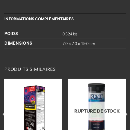
INFORMATIONS COMPLÉMENTAIRES
POIDS
0.524 kg
DIMENSIONS
7.0 × 7.0 × 19.0 cm
PRODUITS SIMILAIRES
Ajouter
Ajouter
à la
à la
liste
liste
d’envies
d’envies
RUPTURE DE STOCK