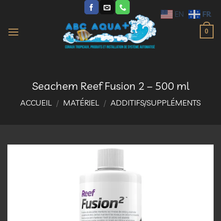
Passer
FR
EN
au
contenu
0
Seachem Reef Fusion 2 – 500 ml
ACCUEIL
/
MATÉRIEL
/
ADDITIFS/SUPPLÉMENTS
Ajouter
à la
liste
d’envies