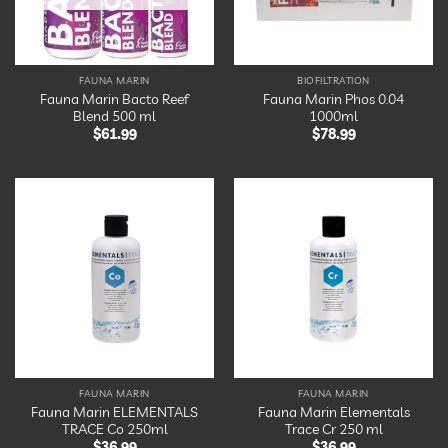
FAUNA MARIN
BIOFILTRATION
Fauna Marin Bacto Reef
Fauna Marin Phos 0.04
Blend 500 ml
1000ml
$
61.99
$
78.99
Ajouter
Ajouter
à la
à la
liste
liste
d’envies
d’envies
FAUNA MARIN
FAUNA MARIN
Fauna Marin ELEMENTALS
Fauna Marin Elementals
TRACE Co 250ml
Trace Cr 250 ml
$
36.99
$
36.99