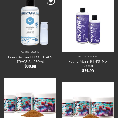
Ajouter
à la
Ajouter
liste
à la
d’envies
liste
d’envies
FAUNA MARIN
Fauna Marin ELEMENTALS
FAUNA MARIN
Fauna Marin RTN/STN X
TRACE Se 250ml
500Ml
$
36.99
$
76.99
Ajouter
à la
Ajouter
liste
à la
d’envies
liste
d’envies