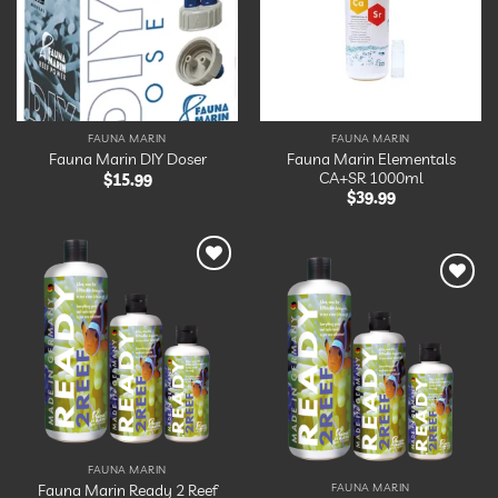
d’envies
d’envies
FAUNA MARIN
FAUNA MARIN
Fauna Marin Elementals
Fauna Marin DIY Doser
CA+SR 1000ml
$
15.99
$
39.99
Ajouter
à la
Ajouter
liste
à la
d’envies
liste
d’envies
FAUNA MARIN
Fauna Marin Ready 2 Reef
FAUNA MARIN