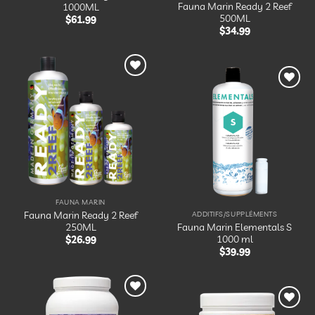
Fauna Marin Ready 2 Reef
1000ML
500ML
$
61.99
$
34.99
Ajouter
à la
Ajouter
liste
à la
d’envies
liste
d’envies
FAUNA MARIN
Fauna Marin Ready 2 Reef
ADDITIFS/SUPPLÉMENTS
250ML
Fauna Marin Elementals S
1000 ml
$
26.99
$
39.99
Ajouter