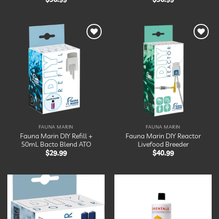
Ajouter
Ajouter
à la
à la
liste
liste
d’envies
d’envies
FAUNA MARIN
FAUNA MARIN
Fauna Marin DIY Refill +
Fauna Marin DIY Reactor
50mL Bacto Blend ATO
Livefood Breeder
$
29.99
$
40.99
Ajouter
Ajouter
à la
à la
liste
liste