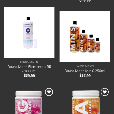
Ajouter
à la
Ajouter
liste
à la
d’envies
liste
d’envies
FAUNA MARIN
Fauna Marin Elementals BR
FAUNA MARIN
Fauna Marin Min S 250ml
– 1000ml
$
57.99
$
39.99
Ajouter
Ajouter
à la
à la
liste
liste
d’envies
d’envies