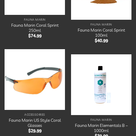
FAUNA MARIN
Fauna Marin Coral Sprint
FAUNA MARIN
Fauna Marin Coral Sprint
250ml
100ml
$
74.99
$
40.99
Ajouter
à la
Ajouter
liste
à la
d’envies
liste
d’envies
ACCESSOIRES
Fauna Marin US Style Coral
FAUNA MARIN
Glasses
Fauna Marin Elementals B –
1000ml
$
29.99
$
39.99