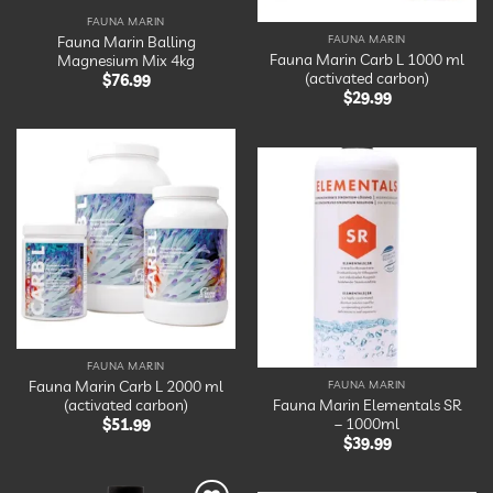
FAUNA MARIN
Fauna Marin Balling
FAUNA MARIN
Fauna Marin Carb L 1000 ml
Magnesium Mix 4kg
(activated carbon)
$
76.99
$
29.99
Ajouter
à la
Ajouter
liste
à la
d’envies
liste
d’envies
FAUNA MARIN
Fauna Marin Carb L 2000 ml
FAUNA MARIN
(activated carbon)
Fauna Marin Elementals SR
– 1000ml
$
51.99
$
39.99