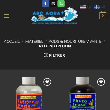
Passer
FR
EN
au
contenu
0
ACCUEIL
/
MATÉRIEL
/
PODS & NOURITURE VIVANTE
/
REEF NUTRITION
FILTRER
Ajouter
Ajouter
à la
à la
liste
liste
d’envies
d’envies