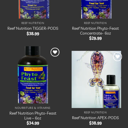
REEF NUTRITION
REEF NUTRITION
Reef Nutrition Phyto-Feast
Reef Nutrition TIGGER-PODS
Concentrate- 6oz
$
38.99
$
29.99
Ajouter
à la
Ajouter
liste
à la
d’envies
liste
d’envies
NOURRITURE & VITAMINS
Reef Nutrition Phyto-Feast
REEF NUTRITION
Reef Nutrition APEX-PODS
Live – 6oz
$
38.99
$
34.99