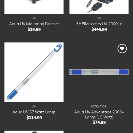
UV
UV
Aqua UV Mounting Bracket
EHEIM reeflexUV 2000+e
$
19.99
$
449.99
Ajouter
Ajouter
à la
à la
liste
liste
d’envies
d’envies
UV
FILTRATION
Aqua UV Advantage 2000+
Aqua UV 57 Watt Lamp
Lamp (15 Watt)
$
114.99
$
74.99