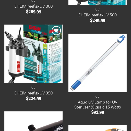
UV
EHEIM reeflexUV 800
UV
$
289.99
EHEIM reeflexUV 500
$
249.99
Ajouter
à la
liste
Ajouter
d’envies
à la
liste
d’envies
UV
EHEIM reeflexUV 350
UV
$
224.99
Aqua UV Lamp for UV
Sterilizer (Classic 15 Watt)
$
91.99
Ajouter
à la