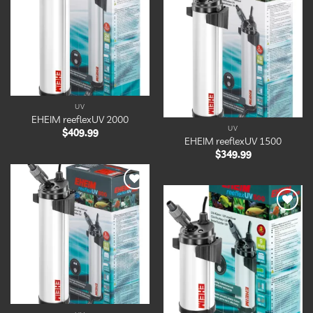
à la
liste
Ajouter
d’envies
à la
liste
d’envies
UV
EHEIM reeflexUV 2000
UV
$
409.99
EHEIM reeflexUV 1500
$
349.99
Ajouter
à la
liste
Ajouter
d’envies
à la
liste
d’envies