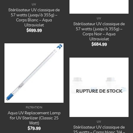
UV
Stérilisateur UV classique de
57 watts (jusqu’à 355g) –
UV
Corps Blanc – Aqua
Stérilisateur UV classique de
Ultraviolet
57 watts (jusqu’à 355g) –
$
699.99
Corps Noir – Aqua
Ultraviolet
$
684.99
Ajouter
à la
liste
d’envies
Ajouter
à la
liste
d’envies
RUPTURE DE STOCK
FILTRATION
Aqua UV Replacement Lamp
for UV Sterilizer (Classic 25
UV
Watt)
Stérilisateur UV classique de
$
79.99
25 watts – Corps blanc 3/4 –