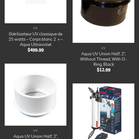
UV
Stérilisateur UV classique de
25 watts – Corps blanc 2 » –
Aqua Ultraviolet
UV
$
499.99
Aqua UV Union Half, 2″,
Without Thread, With O-
Ring, Black
$
12.99
Ajouter
à la
liste
d’envies
Ajouter
à la
liste
d’envies
UV
Aqua UV Union Half, 2″,