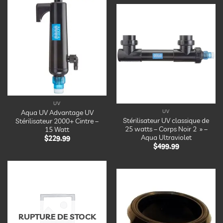
Ajouter
à la
Ajouter
liste
à la
d’envies
liste
d’envies
UV
Aqua UV Advantage UV
UV
Stérilisateur UV classique de
Stérilisateur 2000+ Cintre –
25 watts – Corps Noir 2 » –
15 Watt
Aqua Ultraviolet
$
229.99
$
499.99
Ajouter
à la
Ajouter
liste
à la
d’envies
liste
d’envies
RUPTURE DE STOCK