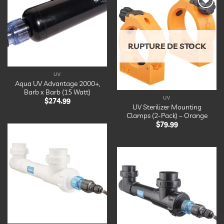
liste
d’envies
Ajouter
à la
liste
d’envies
RUPTURE DE STOCK
UV
Aqua UV Advantage 2000+,
Barb x Barb (15 Watt)
UV
$
274.99
UV Sterilizer Mounting
Clamps (2-Pack) – Orange
$
79.99
Ajouter
à la
liste
d’envies
Ajouter
à la
liste
d’envies