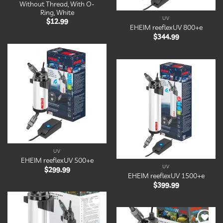
Without Thread, With O-
Ring, White
UV
$
12.99
EHEIM reeflexUV 800+e
$
344.99
Ajouter
à la
liste
Ajouter
d’envies
à la
liste
d’envies
UV
EHEIM reeflexUV 500+e
UV
$
299.99
EHEIM reeflexUV 1500+e
$
399.99
Ajouter