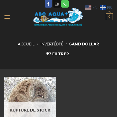
Passer
FR
EN
au
contenu
0
ACCUEIL
/
INVERTÉBRÉ
/
SAND DOLLAR
FILTRER
Ajouter
à la
liste
d’envies
RUPTURE DE STOCK