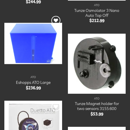
$
244.99
ATO
Tunze Osmolator 3 Nano
Auto Top Off
$
212.99
Ajouter
à la
liste
d’envies
Ajouter
à la
liste
d’envies
ATO
Eshopps ATO Large
$
236.99
ATO
Tunze Magnet holder for
two sensors 3155.600
$
53.99
Ajouter
à la
liste
d’envies