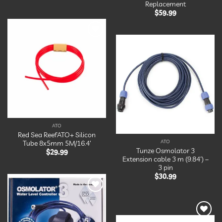
Replacement
$
59.99
Ajouter
à la
liste
Ajouter
d’envies
à la
liste
d’envies
ATO
Red Sea ReefATO+ Silicon
ATO
Tube 8x5mm 5M/16.4′
Tunze Osmolator 3
$
29.99
Extension cable 3 m (9.84′) –
3 pin
$
30.99
Ajouter
à la
liste
d’envies