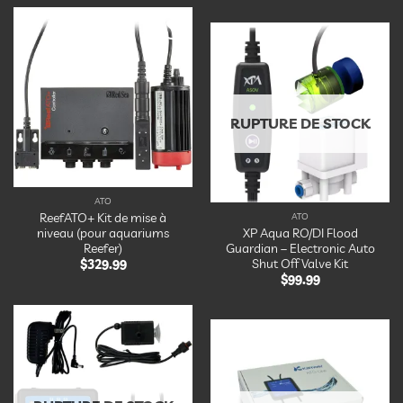
Ajouter
à la
Ajouter
liste
à la
d’envies
liste
d’envies
RUPTURE DE STOCK
ATO
ReefATO+ Kit de mise à
ATO
niveau (pour aquariums
XP Aqua RO/DI Flood
Reefer)
Guardian – Electronic Auto
Shut Off Valve Kit
$
329.99
$
99.99
Ajouter
à la
Ajouter
liste
à la
d’envies
liste
d’envies