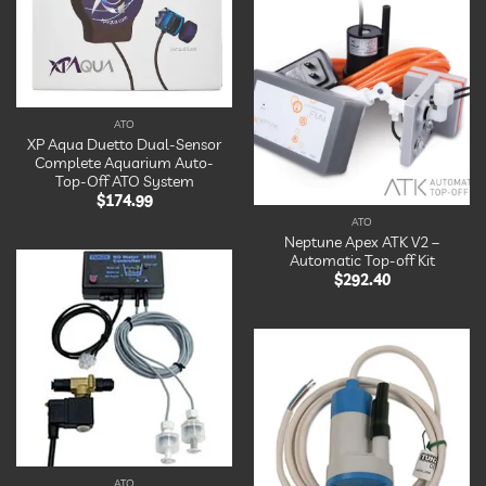
Ajouter
à la
liste
d’envies
ATO
XP Aqua Duetto Dual-Sensor
Complete Aquarium Auto-
Top-Off ATO System
$
174.99
ATO
Neptune Apex ATK V2 –
Automatic Top-off Kit
$
292.40
Ajouter
à la
liste
d’envies
Ajouter
à la
liste
d’envies
ATO