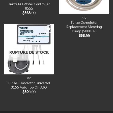
Tunze RO Water Controller
8555
$
368.99
ATO
Tunze Osmolator
Replacement Metering
Pump (5000.02)
$
58.99
Ajouter
à la
liste
d’envies
RUPTURE DE STOCK
ATO
Tunze Osmolator Universal
3155 Auto Top Off ATO
$
309.99