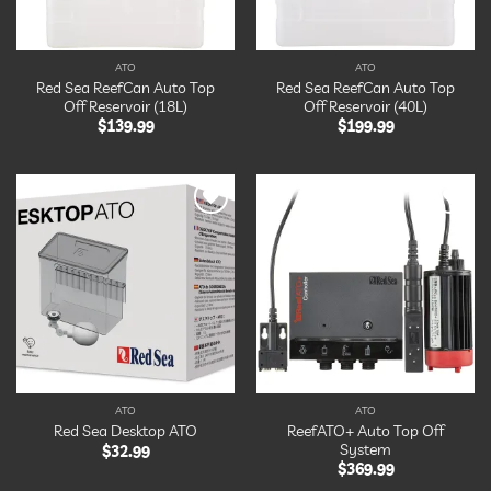
ATO
ATO
Red Sea ReefCan Auto Top
Red Sea ReefCan Auto Top
Off Reservoir (18L)
Off Reservoir (40L)
$
139.99
$
199.99
Ajouter
Ajouter
à la
à la
liste
liste
d’envies
d’envies
ATO
ATO
ReefATO+ Auto Top Off
Red Sea Desktop ATO
System
$
32.99
$
369.99