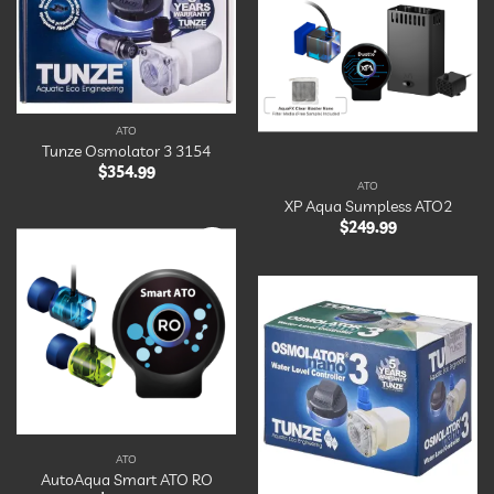
Ajouter
à la
liste
d’envies
ATO
Tunze Osmolator 3 3154
$
354.99
ATO
XP Aqua Sumpless ATO2
$
249.99
Ajouter
à la
liste
d’envies
Ajouter
à la
liste
d’envies
ATO
AutoAqua Smart ATO RO