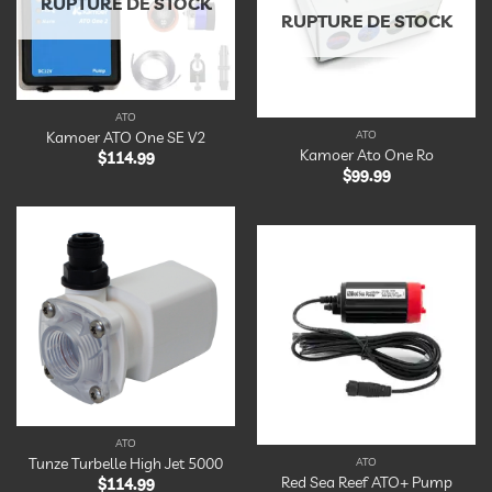
RUPTURE DE STOCK
RUPTURE DE STOCK
ATO
ATO
Kamoer ATO One SE V2
Kamoer Ato One Ro
$
114.99
$
99.99
Ajouter
à la
Ajouter
liste
à la
d’envies
liste
d’envies
ATO
Tunze Turbelle High Jet 5000
ATO
Red Sea Reef ATO+ Pump
$
114.99