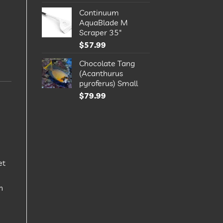
Continuum
AquaBlade M
Scraper 35"
$
57.99
Chocolate Tang
(Acanthurus
pyroferus) Small
$
79.99
et
n