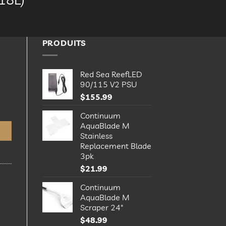
PRODUITS
Red Sea ReefLED
90/115 V2 PSU
$
155.99
r (18L)
Continuum
AquaBlade M
Stainless
Replacement Blade
3pk
$
21.99
Continuum
AquaBlade M
Scraper 24"
$
48.99