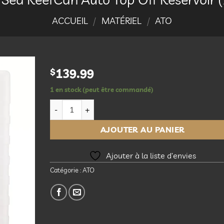
ACCUEIL
/
MATÉRIEL
/
ATO
$
139.99
1 en stock (peut être commandé)
Ajouter
à la
quantité de Red Sea ReefCan Auto Top Off Reservoi
liste
d’envies
AJOUTER AU PANIER
Ajouter à la liste d’envies
Catégorie :
ATO