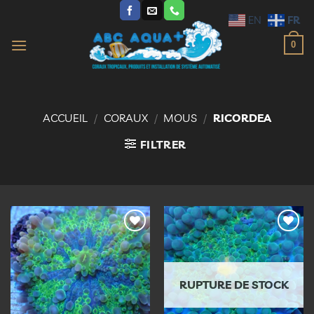
Passer
FR
EN
au
contenu
0
ACCUEIL
/
CORAUX
/
MOUS
/
RICORDEA
FILTRER
Ajouter
Ajouter
à la
à la
liste
liste
d’envies
d’envies
RUPTURE DE STOCK