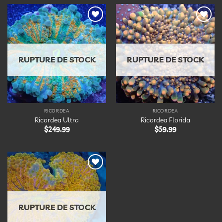
Ajouter
Ajouter
à la
à la
liste
liste
d’envies
d’envies
RUPTURE DE STOCK
RUPTURE DE STOCK
RICORDEA
RICORDEA
Ricordea Ultra
Ricordea Florida
$
249.99
$
59.99
Ajouter
à la
liste
d’envies
RUPTURE DE STOCK