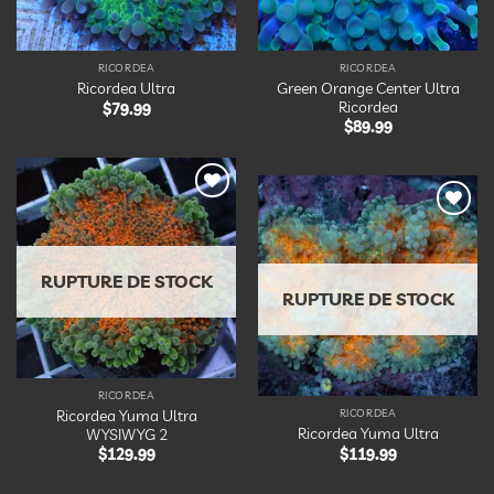
RICORDEA
RICORDEA
Green Orange Center Ultra
Ricordea Ultra
Ricordea
$
79.99
$
89.99
Ajouter
à la
Ajouter
liste
à la
d’envies
liste
d’envies
RUPTURE DE STOCK
RUPTURE DE STOCK
RICORDEA
Ricordea Yuma Ultra
RICORDEA
Ricordea Yuma Ultra
WYSIWYG 2
$
119.99
$
129.99