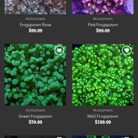
FROGSPAWN
FROGSPAWN
Frogspawn Rose
Pink Frogspawn
$
99.99
$
99.99
Ajouter
Ajouter
à la
à la
liste
liste
d’envies
d’envies
FROGSPAWN
FROGSPAWN
Green Frogspawn
Wall Frogspawn
$
59.99
$
199.99