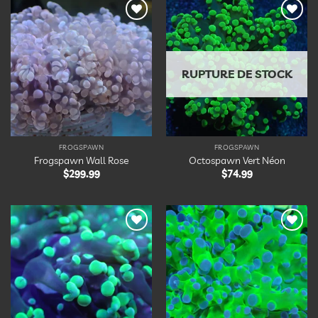
Ajouter
Ajouter
à la
à la
liste
liste
d’envies
d’envies
RUPTURE DE STOCK
FROGSPAWN
FROGSPAWN
Frogspawn Wall Rose
Octospawn Vert Néon
$
299.99
$
74.99
Ajouter
Ajouter
à la
à la
liste
liste
d’envies
d’envies