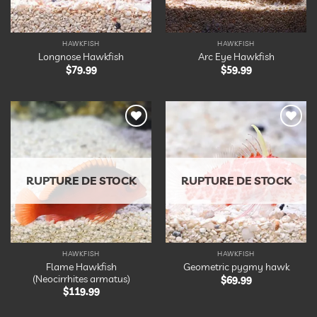
HAWKFISH
HAWKFISH
Longnose Hawkfish
Arc Eye Hawkfish
$
79.99
$
59.99
Ajouter
Ajouter
à la
à la
liste
liste
d’envies
d’envies
RUPTURE DE STOCK
RUPTURE DE STOCK
HAWKFISH
HAWKFISH
Flame Hawkfish
Geometric pygmy hawk
(Neocirrhites armatus)
$
69.99
$
119.99