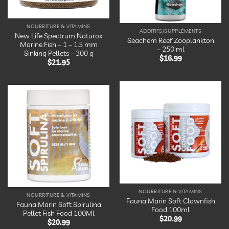
NOURRITURE & VITAMINS
ADDITIFS/SUPPLÉMENTS
New Life Spectrum Naturox
Seachem Reef Zooplankton
Marine Fish – 1 – 1.5 mm
– 250 ml
Sinking Pellets – 300 g
$
16.99
$
21.95
Ajouter
Ajouter
à la
à la
liste
liste
d’envies
d’envies
NOURRITURE & VITAMINS
NOURRITURE & VITAMINS
Fauna Marin Soft Clownfish
Fauna Marin Soft Spirulina
Food 100ml
Pellet Fish Food 100Ml
$
20.99
$
20.99