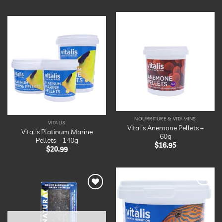
Ajouter
Ajouter
à la
à la
liste
liste
d’envies
d’envies
NOURRITURE & VITAMINS
VITALIS
Vitalis Anemone Pellets –
Vitalis Platinum Marine
60g
Pellets – 140g
$
16.95
$
20.99
Ajouter
Ajouter
à la
à la
liste
liste
d’envies
d’envies