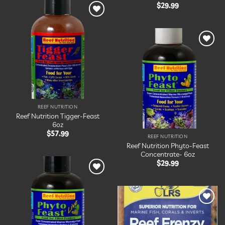
$
29.99
Ajouter
à la
liste
d’envies
Ajouter
à la
liste
d’envies
REEF NUTRITION
Reef Nutrition Tigger-Feast
6oz
$
57.99
REEF NUTRITION
Reef Nutrition Phyto-Feast
Concentrate- 6oz
$
29.99
Ajouter
à la
liste
d’envies
Ajouter
à la