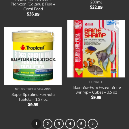
200ml
Plankton (Calanus) Fish +
$
22.99
Coral Food
$
36.99
Ajouter
à la
Ajouter
liste
à la
d’envies
liste
d’envies
RUPTURE DE STOCK
CONGELÉ
Hikari Bio-Pure Frozen Brine
NOURRITURE & VITAMINS
Shrimp – Cubes – 3.5 oz
Super Spirulina Formula
$
9.99
Tablets – 1.27 oz
$
9.99
1
2
3
4
5