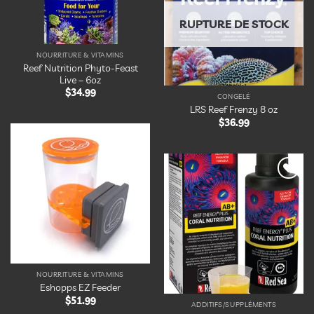
liste
d’envies
RUPTURE DE STOCK
NOURRITURE & VITAMINS
Reef Nutrition Phyto-Feast
Live – 6oz
$
34.99
CONGELÉ
LRS Reef Frenzy 8 oz
$
36.99
Ajouter
à la
liste
d’envies
Ajouter
à la
liste
d’envies
NOURRITURE & VITAMINS
Eshopps EZ Feeder
$
51.99
ADDITIFS/SUPPLÉMENTS