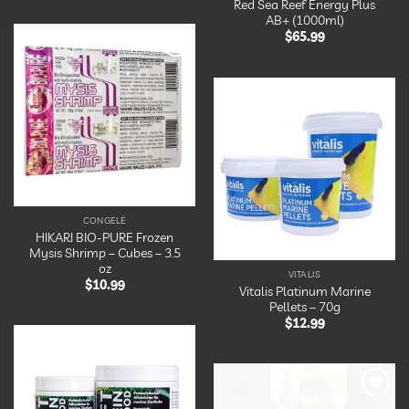
Red Sea Reef Energy Plus
AB+ (1000ml)
$
65.99
Ajouter
à la
liste
d’envies
Ajouter
à la
liste
d’envies
CONGELÉ
HIKARI BIO-PURE Frozen
Mysis Shrimp – Cubes – 3.5
oz
VITALIS
$
10.99
Vitalis Platinum Marine
Pellets – 70g
$
12.99
Ajouter
à la
liste