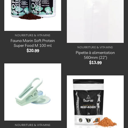
d’envies
Ajouter
à la
liste
d’envies
NOURRITURE & VITAMINS
Fauna Marin Soft Protein
Super Food M 100 ml
NOURRITURE & VITAMINS
$
20.99
Pipette à alimentation
560mm (22″)
$
13.99
Ajouter
à la
liste
d’envies
Ajouter
à la
liste
d’envies
NOURRITURE & VITAMINS