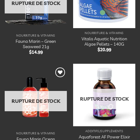
RUPTURE DE STOCK
NOURRITURE & VITAMINS
NOURRITURE & VITAMINS
Vitalis Aquatic Nutrition
Fauna Marin – Green
Algae Pellets – 140G
Seaweed 21g
$
20.99
$
14.99
Ajouter
Ajouter
à la
à la
liste
liste
d’envies
d’envies
RUPTURE DE STOCK
RUPTURE DE STOCK
ADDITIFS/SUPPLÉMENTS
NOURRITURE & VITAMINS
Aquaforest AF Power Elixir
Fauna Marin Ocean