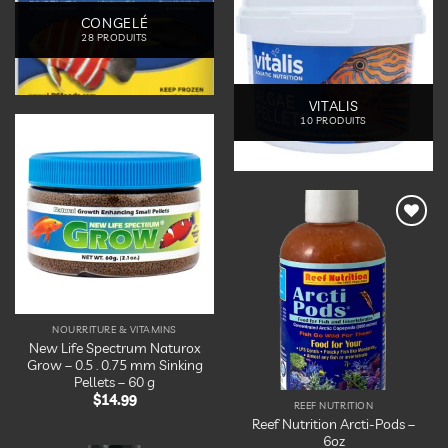
CONGELÉ
28 PRODUITS
VITALIS
10 PRODUITS
Ajouter
à la
liste
d’envies
Ajouter
à la
liste
d’envies
NOURRITURE & VITAMINS
New Life Spectrum Naturox
Grow – 0.5 . 0.75 mm Sinking
Pellets – 60 g
$
14.99
REEF NUTRITION
Reef Nutrition Arcti-Pods –
6oz