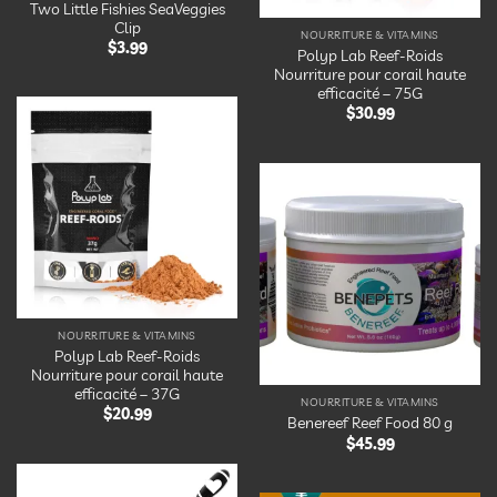
Two Little Fishies SeaVeggies
Clip
NOURRITURE & VITAMINS
$
3.99
Polyp Lab Reef-Roids
Nourriture pour corail haute
efficacité – 75G
$
30.99
Ajouter
à la
liste
d’envies
Ajouter
à la
liste
d’envies
NOURRITURE & VITAMINS
Polyp Lab Reef-Roids
Nourriture pour corail haute
efficacité – 37G
NOURRITURE & VITAMINS
$
20.99
Benereef Reef Food 80 g
$
45.99