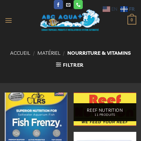
Passer
FR
EN
au
contenu
0
ACCUEIL
/
MATÉRIEL
/
NOURRITURE & VITAMINS
FILTRER
REEF NUTRITION
11 PRODUITS