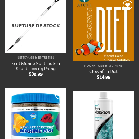
Ajouter
à la
Ajouter
liste
à la
d’envies
liste
RUPTURE DE STOCK
d’envies
NETTOYAGE & ENTRETIEN
Kent Marine Nautilus Sea
NOURRITURE & VITAMINS
Squirt Feeding Prong
Clownfish Diet
$
39.99
$
14.99
Ajouter
Ajouter
à la
à la
liste
liste
d’envies
d’envies