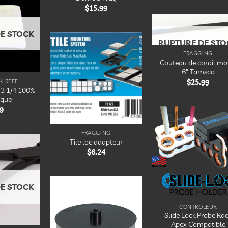
$
15.99
Ajouter
à la
liste
d’envies
E STOCK
RUPTURE DE STO
Ajou
à 
FRAGGING
lis
Ajouter
Couteau de corail mo
d’en
à la
6″ Tamsco
liste
d’envies
K REEF
$
25.99
 3 1/4 100%
ique
9
FRAGGING
Ajou
à 
Tile loc adapteur
lis
$
6.24
d’en
Ajouter
à la
liste
d’envies
E STOCK
Ajouter
CONTRÔLEUR
à la
Slide Lock Probe Ra
liste
Apex Compatible
d’envies