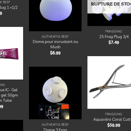
d’en
K REEF
liste
RUPTURE DE STO
lug 1 »1/2
d’envies
9
FRAGGING
25 Frag Plug 3/4
AUTHENTIK REEF
Dome pour incrustant ou
$
7.49
Ajouter
Mush
à la
liste
$
8.99
d’envies
Ajou
à 
lis
Ajouter
d’en
ING
à la
ue IC- Gel
liste
A gel 50gm
d’envies
m Tube
99
FRAGGING
Aquavitro Coral Cutt
AUTHENTIK REEF
$
59.99
Dome 3 Frag