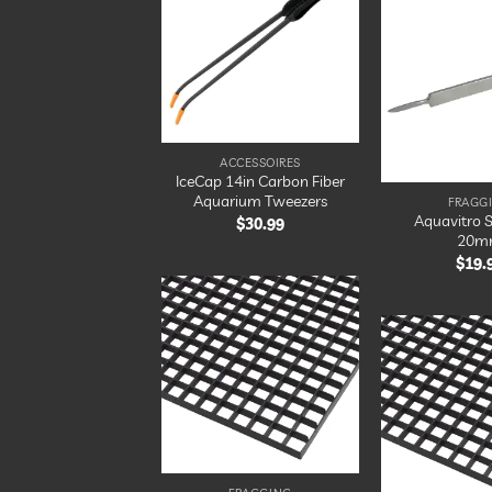
Ajouter
à la
liste
d’envies
ACCESSOIRES
IceCap 14in Carbon Fiber
Aquarium Tweezers
FRAGG
Aquavitro S
$
30.99
20m
$
19.
Ajouter
à la
liste
d’envies