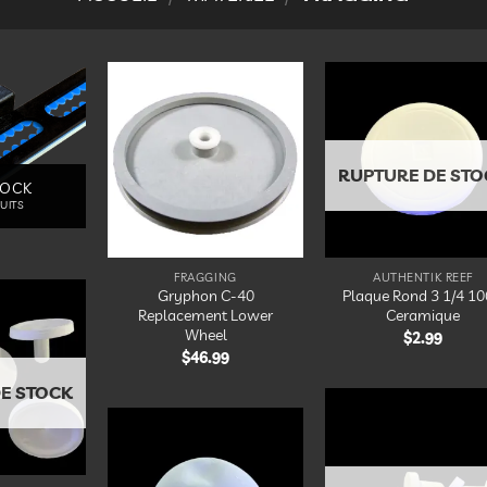
Ajouter
Ajou
à la
à 
liste
lis
d’envies
d’en
RUPTURE DE STO
LOCK
UITS
FRAGGING
AUTHENTIK REEF
Gryphon C-40
Plaque Rond 3 1/4 1
Replacement Lower
Ceramique
Wheel
$
2.99
Ajouter
à la
$
46.99
liste
d’envies
E STOCK
Ajou
à 
Ajouter
lis
à la