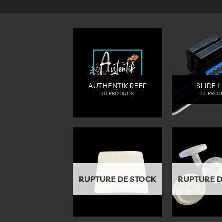
AUTHENTIK REEF
SLIDE 
10 PRODUITS
11 PROD
Ajouter
à la
liste
d’envies
RUPTURE DE STOCK
RUPTURE D