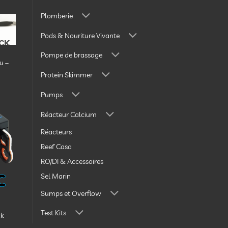
Plomberie
Pods & Nouriture Vivante
CK
ter
la
Pompe de brassage
te
u –
vies
Protein Skimmer
Pumps
Réacteur Calcium
Réacteurs
ter
la
Reef Casa
te
vies
RO/DI & Accessoires
Sel Marin
Sumps et Overflow
Test Kits
ck