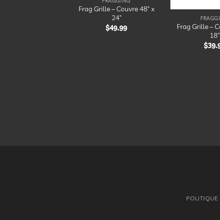
FRAGGING
Frag Grille – Couvre 48″ x
24″
FRAGG
Frag Grille – 
$
49.99
18″
$
39.
POLITIQUE