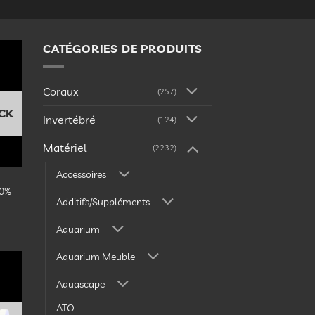
CATÉGORIES DE PRODUITS
ter
la
Coraux
(257)
te
vies
CK
Invertébré
(124)
Matériel
(2232)
Accessoires
00%
Additifs/Suppléments
Aquarium
Aquarium Meuble
Aquascape
ter
la
ATO
te