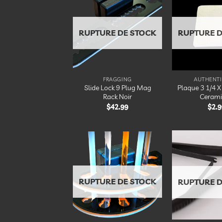
Ajouter
à la
liste
d’envies
RUPTURE DE STOCK
RUPTURE D
FRAGGING
AUTHENTI
Slide Lock 9 Plug Mag
Plaque 3 1/4 X
Rack Noir
Ceram
$
42.99
$
2.9
Ajouter
à la
liste
d’envies
RUPTURE DE STOCK
RUPTURE D