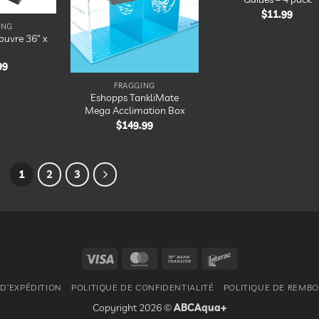
liste
$
11.99
d’envies
ING
Couvre 36″ x
99
FRAGGING
Eshopps TankliMate
Mega Acclimation Box
$
149.99
1
2
3
Visa
MasterCard
Bank
Interac
Transfer
 D’EXPÉDITION
POLITIQUE DE CONFIDENTIALITÉ
POLITIQUE DE REMB
Copyright 2026 ©
ABCAqua+