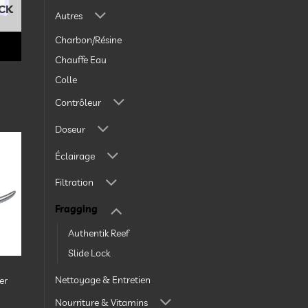
vies
CK
Autres
Charbon/Résine
Chauffe Eau
Colle
Contrôleur
Doseur
Éclairage
ter
la
Filtration
te
vies
Fragging
Authentik Reef
Slide Lock
Nettoyage & Entretien
er
Nourriture & Vitamins