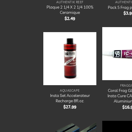
AUTHENTIK REEF
AUTHENTI
Plaque 2 1/4 X 2 1/4 100%
Pack 5 Frag p
Ceramique
$
3.9
$
2.49
Ajouter
à la
liste
d’envies
FRAGG
Coral Frag Gl
AQUASCAPE
Insta Set Accelerateur
Insta Cure C
Recharge 8fl oz.
Aluminiu
$
27.99
$
16.