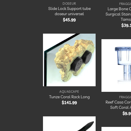
DOSEUR
FRAGG
Slide Lock Support tube
Large Bone C
doseur universel
Surgical Stain
Tams
$
45.99
$
39.
Ajouter
à la
liste
d’envies
AQUASCAPE
Tunze Coral Rack Long
FRAGG
Reef Casa Cor
$
141.99
Soft Coral 
$
9.9