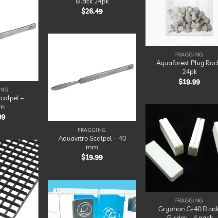
Black 24pk
d’en
$
26.49
Ajouter
à la
liste
d’envies
FRAGGING
Ajouter
Aquaforest Plug Roc
à la
24pk
liste
d’envies
$
19.99
ING
calpel –
m
99
FRAGGING
Ajou
Aquavitro Scalpel – 40
à 
lis
mm
d’en
$
19.99
Ajouter
à la
liste
d’envies
FRAGGING
Ajouter
Gryphon C-40 Blad
à la
Guides – 4 pack