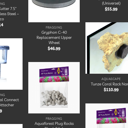
(Universel)
ING
utter 7.5″
$
55.99
less Steel –
co
14
FRAGGING
Gryphon C-40
Replacement Upper
Ajou
à 
Wheel
lis
$
46.99
d’en
Ajouter
à la
liste
d’envies
Ajouter
AQUASCAPE
à la
Tunze Coral Rack Na
liste
$
110.99
d’envies
ING
al Connect
Attacher
9
FRAGGING
Ajou
Aquaforest Plug Rocks
à 
lis