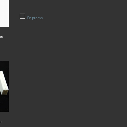
vies
En promo
ks
ter
la
te
vies
e