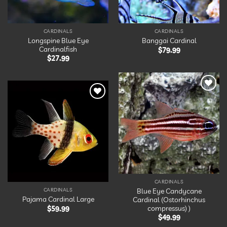
CARDINALS
CARDINALS
Longspine Blue Eye
Banggai Cardinal
Cardinalfish
$
79.99
$
27.99
Ajouter
à la
Ajouter
liste
à la
d’envies
liste
d’envies
CARDINALS
Blue Eye Candycane
CARDINALS
Pajama Cardinal Large
Cardinal (Ostorhinchus
compressus) )
$
59.99
$
49.99