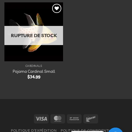
Ajouter
à la
liste
d’envies
RUPTURE DE STOCK
CARDINALS
Pajama Cardinal Small
$
34.99
Visa
MasterCard
Bank
Interac
Transfer
POLITIQUE D’EXPÉDITION
POLITIQUE DE CONFIDENTIALITÉ