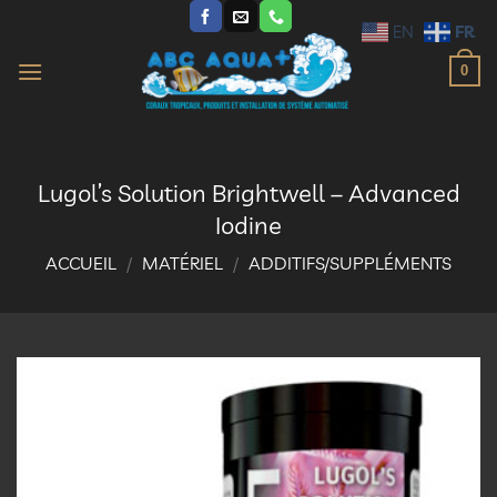
Passer
FR
EN
au
contenu
0
Lugol’s Solution Brightwell – Advanced
Iodine
ACCUEIL
/
MATÉRIEL
/
ADDITIFS/SUPPLÉMENTS
Ajouter
à la
liste
d’envies