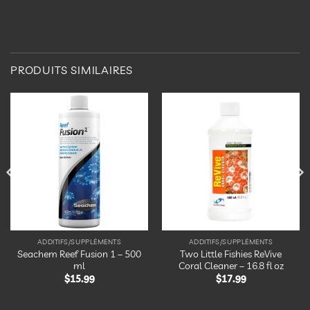
PRODUITS SIMILAIRES
Ajouter
Ajouter
à la
à la
liste
liste
d’envies
d’envies
ADDITIFS/SUPPLÉMENTS
ADDITIFS/SUPPLÉMENTS
Seachem Reef Fusion 1 – 500
Two Little Fishies ReVive
ml
Coral Cleaner – 16.8 fl oz
$
15.99
$
17.99