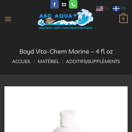
Passer
FR
EN
au
contenu
0
Boyd Vita-Chem Marine – 4 fl oz
ACCUEIL
/
MATÉRIEL
/
ADDITIFS/SUPPLÉMENTS
Ajouter
à la
liste
d’envies