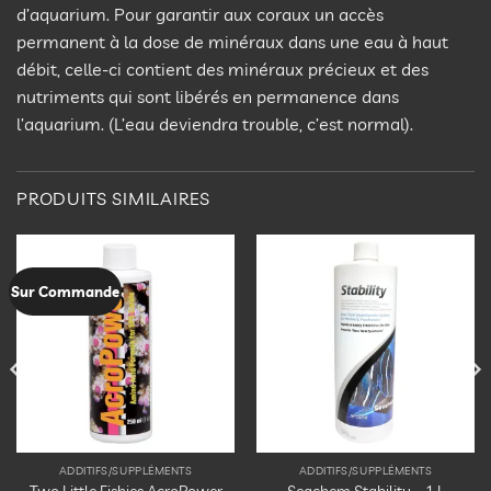
d’aquarium. Pour garantir aux coraux un accès
permanent à la dose de minéraux dans une eau à haut
débit, celle-ci contient des minéraux précieux et des
nutriments qui sont libérés en permanence dans
l’aquarium. (L’eau deviendra trouble, c’est normal).
PRODUITS SIMILAIRES
Ajouter
Ajouter
Sur Commande
à la
à la
liste
liste
d’envies
d’envies
ADDITIFS/SUPPLÉMENTS
ADDITIFS/SUPPLÉMENTS
Two Little Fishies AcroPower
Seachem Stability – 1 L