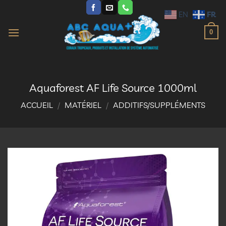
Passer
FR
EN
au
contenu
0
Aquaforest AF Life Source 1000ml
ACCUEIL
/
MATÉRIEL
/
ADDITIFS/SUPPLÉMENTS
Ajouter
à la
liste
d’envies