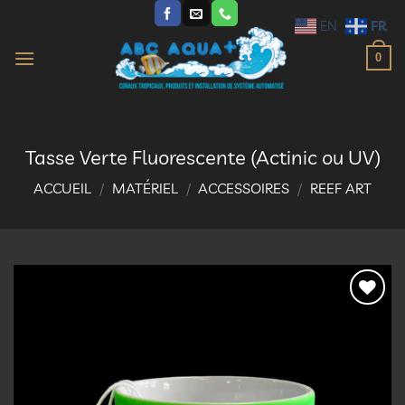
Passer
FR
EN
au
contenu
0
Tasse Verte Fluorescente (Actinic ou UV)
ACCUEIL
/
MATÉRIEL
/
ACCESSOIRES
/
REEF ART
Ajouter
à la
liste
d’envies