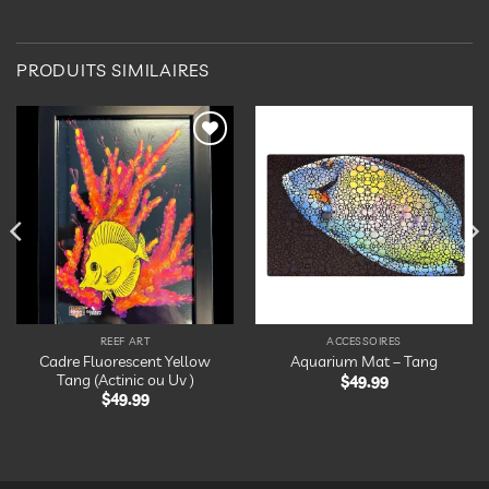
PRODUITS SIMILAIRES
Ajouter
Ajouter
à la
à la
liste
liste
d’envies
d’envies
REEF ART
ACCESSOIRES
Cadre Fluorescent Yellow
Aquarium Mat – Tang
Tang (Actinic ou Uv )
$
49.99
$
49.99