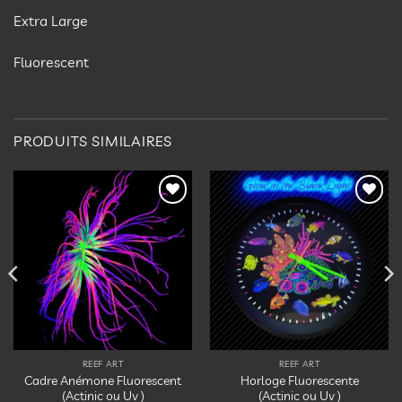
Extra Large
Fluorescent
PRODUITS SIMILAIRES
Ajouter
Ajouter
à la
à la
liste
liste
d’envies
d’envies
REEF ART
REEF ART
Cadre Anémone Fluorescent
Horloge Fluorescente
(Actinic ou Uv )
(Actinic ou Uv )