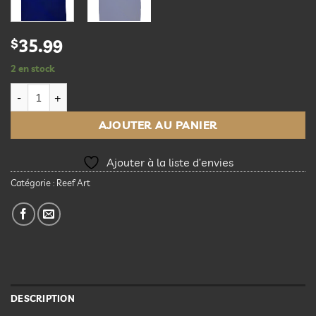
$
35.99
2 en stock
quantité de T-Shirt Reefing Every Damn Day Extra Large
AJOUTER AU PANIER
Ajouter à la liste d’envies
Catégorie :
Reef Art
DESCRIPTION