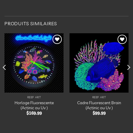
PRODUITS SIMILAIRES
Ajouter
Ajouter
à la
à la
liste
liste
d’envies
d’envies
REEF ART
REEF ART
Horloge Fluorescente
Cadre Fluorescent Brain
(Actinic ou Uv )
(Actinic ou Uv )
$
169.99
$
99.99