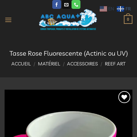
Passer
FR
EN
au
contenu
0
Tasse Rose Fluorescente (Actinic ou UV)
ACCUEIL
/
MATÉRIEL
/
ACCESSOIRES
/
REEF ART
Ajouter
à la
liste
d’envies