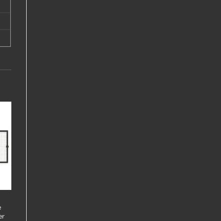
er
es
e
er