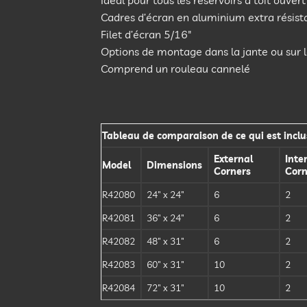
Idéal pour tous les réservoirs à toit ouvert
Cadres d’écran en aluminium extra résist
Filet d’écran 5/16″
Options de montage dans la jante ou sur l
Comprend un rouleau cannelé
Tableau de comparaison de ce qui est inclu
External
Inte
Model
Dimensions
Corners
Corn
R42080
24″ x 24″
6
2
R42081
36″ x 24″
6
2
R42082
48″ x 31″
6
2
R42083
60″ x 31″
10
2
R42084
72″ x 31″
10
2