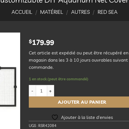
ACCUEIL
/
MATÉRIEL
/
AUTRES
/
RED SEA
$
179.99
Ajouter
Cet article est expédié ou peut être récupéré en
à la
magasin dans les 3 à 10 jours ouvrables suivant 
liste
commande.
d’envies
1 en stock (peut être commandé)
quantité de Red Sea Customizable DIY Aquarium N
AJOUTER AU PANIER
Ajouter à la liste d’envies
UGS :
RSR42084