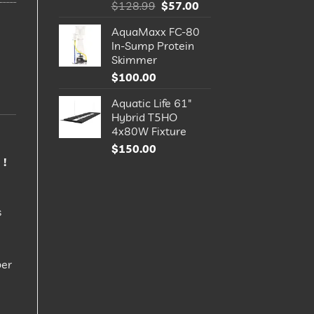
Le
Le
$
128.99
$
57.00
prix
prix
AquaMaxx FC-80
initial
actuel
In-Sump Protein
était :
est :
Skimmer
$128.99.
$57.00.
$
100.00
Aquatic Life 61"
Hybrid T5HO
4x80W Fixture
$
150.00
 !
s
ber