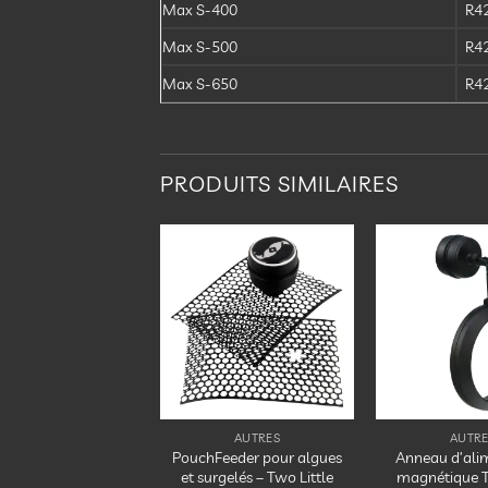
Max S-400
R4
Max S-500
R4
Max S-650
R4
PRODUITS SIMILAIRES
Ajouter
Ajouter
à la
à la
liste
liste
d’envies
d’envies
AUTRES
AUTRES
AUTRE
PGUARD PRO DIY
PouchFeeder pour algues
Anneau d’ali
RIUM COVER 120
et surgelés – Two Little
magnétique T