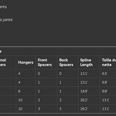
ants
a jante
s
rnal
Front
Back
Spline
Taille d
Hangers
ers
Spacers
Spacers
Length
nette
4
0
0
13.1′
6.5′
4
1
1
13.1′
9.8′
6
1
1
16.9′
9.8′
10
2
2
26.2′
13.1′
10
3
3
26.2′
13.1′