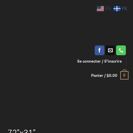
FR
EN
Se connecter / S’inscrire
0
Panier /
$
0.00
 – 72”x31”