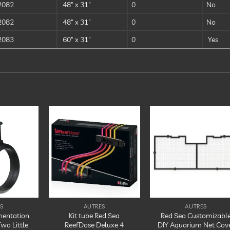
2082
48″ x 31″
0
No
2082
48″ x 31″
0
No
2083
60″ x 31″
0
Yes
Ajouter
Ajouter
Ajout
à la
à la
à la
liste
liste
liste
d’envies
d’envies
d’envi
S
AUTRES
AUTRES
mentation
Kit tube Red Sea
Red Sea Customizabl
wo Little
ReefDose Deluxe 4
DIY Aquarium Net Cov