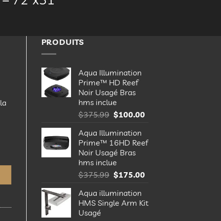
PRODUITS
Aqua Illumination
Prime™ HD Reef
Noir Usagé Bras
hms inclue
la
Le
Le
$
375.99
$
100.00
prix
prix
Aqua Illumination
initial
actuel
Prime™ 16HD Reef
était :
est :
et Cover - 72”x31”
Noir Usagé Bras
$375.99.
$100.00.
hms inclue
Le
Le
$
375.99
$
175.00
prix
prix
Aqua illumination
initial
actuel
HMS Single Arm Kit
était :
est :
Usagé
$375.99.
$175.00.