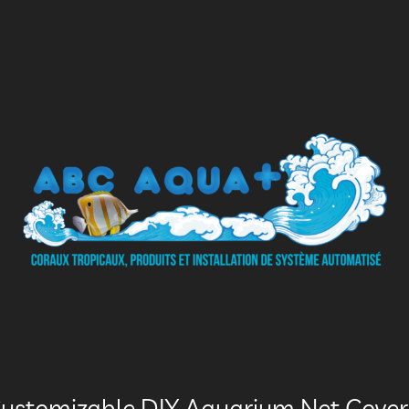
ustomizable DIY Aquarium Net Cover