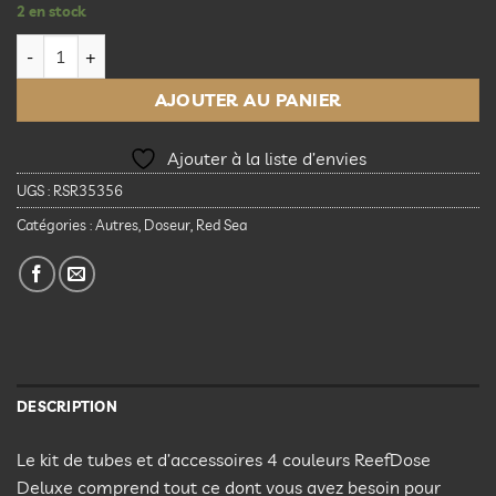
2 en stock
quantité de Kit tube Red Sea ReefDose Deluxe 4 couleurs (RO
AJOUTER AU PANIER
Ajouter à la liste d’envies
UGS :
RSR35356
Catégories :
Autres
,
Doseur
,
Red Sea
DESCRIPTION
Le kit de tubes et d’accessoires 4 couleurs ReefDose
Deluxe comprend tout ce dont vous avez besoin pour