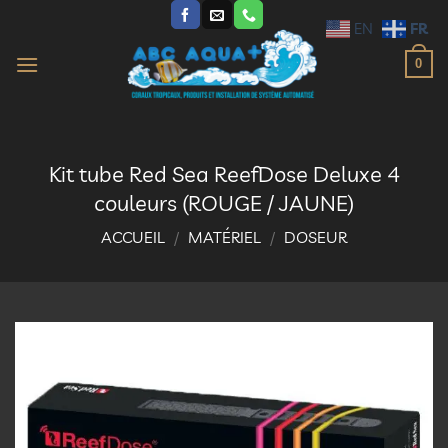
Passer
FR
EN
au
contenu
0
Kit tube Red Sea ReefDose Deluxe 4
couleurs (ROUGE / JAUNE)
ACCUEIL
/
MATÉRIEL
/
DOSEUR
Ajouter
à la
liste
d’envies