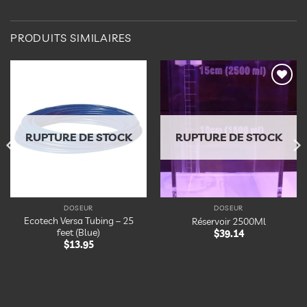
PRODUITS SIMILAIRES
Ajouter
Ajouter
à la
à la
liste
liste
d’envies
d’envies
RUPTURE DE STOCK
RUPTURE DE STOCK
DOSEUR
DOSEUR
Ecotech Versa Tubing – 25
Réservoir 2500Ml
feet (Blue)
$
39.14
$
13.95