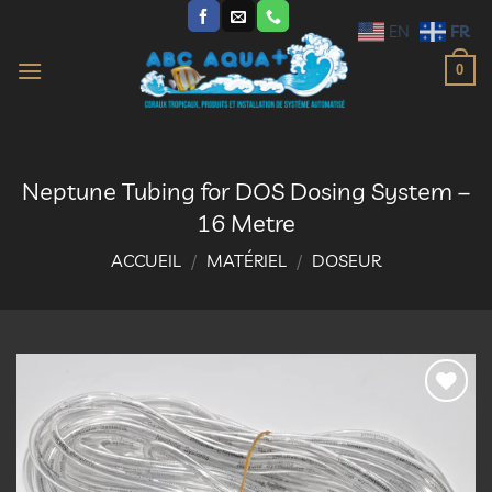
Passer
FR
EN
au
contenu
0
Neptune Tubing for DOS Dosing System –
16 Metre
ACCUEIL
/
MATÉRIEL
/
DOSEUR
Ajouter
à la
liste
d’envies