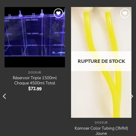
Ajouter
Ajouter
à la
à la
liste
liste
d’envies
d’envies
RUPTURE DE STOCK
DOSEUR
Réservoir Triple 1500ml
Chaque 4500ml Total
$
72.99
DOSEUR
Kamoer Color Tubing (3MM)
Jaune