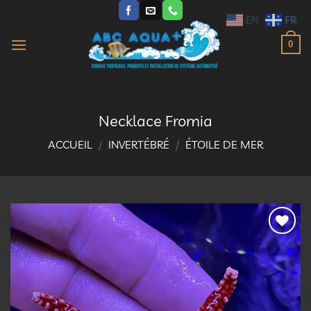
Passer
FR
EN
au
contenu
0
Necklace Fromia
ACCUEIL
/
INVERTÉBRÉ
/
ÉTOILE DE MER
Ajouter
à la
liste
d’envies