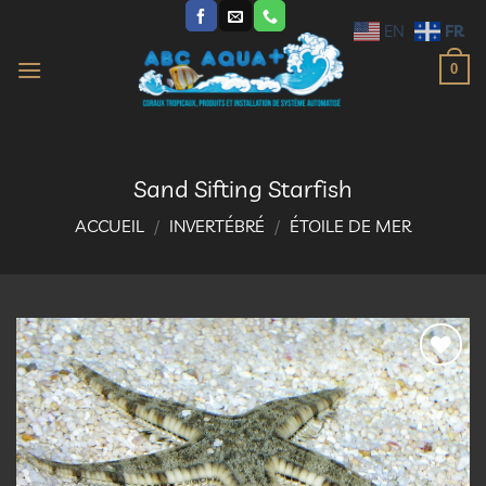
Passer
FR
EN
au
contenu
0
Sand Sifting Starfish
ACCUEIL
/
INVERTÉBRÉ
/
ÉTOILE DE MER
Ajouter
à la
liste
d’envies