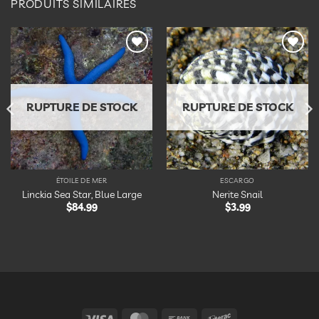
PRODUITS SIMILAIRES
Ajouter
Ajouter
à la
à la
liste
liste
d’envies
d’envies
RUPTURE DE STOCK
RUPTURE DE STOCK
ÉTOILE DE MER
ESCARGO
Linckia Sea Star, Blue Large
Nerite Snail
$
84.99
$
3.99
Visa
MasterCard
Bank
Interac