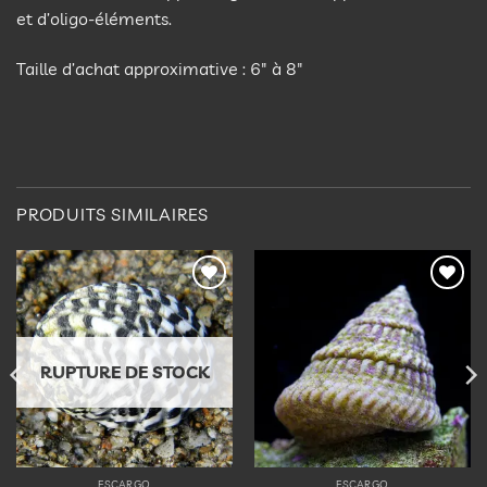
et d’oligo-éléments.
Taille d’achat approximative : 6″ à 8″
PRODUITS SIMILAIRES
Ajouter
Ajouter
à la
à la
liste
liste
d’envies
d’envies
RUPTURE DE STOCK
ESCARGO
ESCARGO