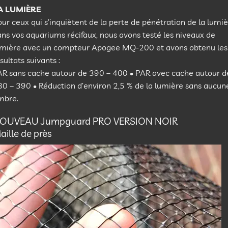
A LUMIÈRE
ur ceux qui s’inquiètent de la perte de pénétration de la lumi
ns vos aquariums récifaux, nous avons testé les niveaux de
umière avec un compteur Apogee MQ-200 et avons obtenu les
sultats suivants :
AR sans cache autour de 390 – 400 • PAR avec cache autour d
0 – 390 • Réduction d’environ 2,5 % de la lumière sans aucun
mbre.
OUVEAU Jumpguard PRO VERSION NOIR
aille de près