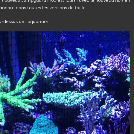
e nouveau Jumpguard PRO est fourni avec le nouveau noir en
andard dans toutes les versions de taille.
u-dessus de l’aquarium