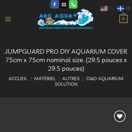
Passer
FR
EN
au
contenu
0
JUMPGUARD PRO DIY AQUARIUM COVER
75cm x 75cm nominal size. (29.5 pouces x
29.5 pouces)
ACCUEIL
/
MATÉRIEL
/
AUTRES
/
D&D AQUARIUM
SOLUTION
Ajouter