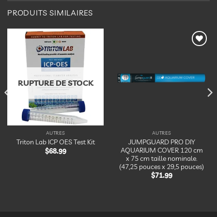
PRODUITS SIMILAIRES
Ajouter
Ajouter
à la
à la
liste
liste
d’envies
d’envies
RUPTURE DE STOCK
AUTRES
AUTRES
JUMPGUARD PRO DIY
Triton Lab ICP OES Test Kit
AQUARIUM COVER 120 cm
$
68.99
x 75 cm taille nominale.
(47,25 pouces x 29,5 pouces)
$
71.99