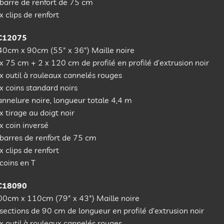
barre de renfort de 75 cm
x clips de renfort
C12075
40cm x 90cm (55″ x 36″) Maille noire
x 75 cm + 2 x 120 cm de profilé en profilé d’extrusion noir
x outil à rouleaux cannelés rouges
x coins standard noirs
nnelure noire, longueur totale 4,4 m
x tirage au doigt noir
x coin inversé
barres de renfort de 75 cm
x clips de renfort
coins en T
C18090
00cm x 110cm (79″ x 43″) Maille noire
sections de 90 cm de longueur en profilé d’extrusion noir
x outil à rouleaux cannelés rouges