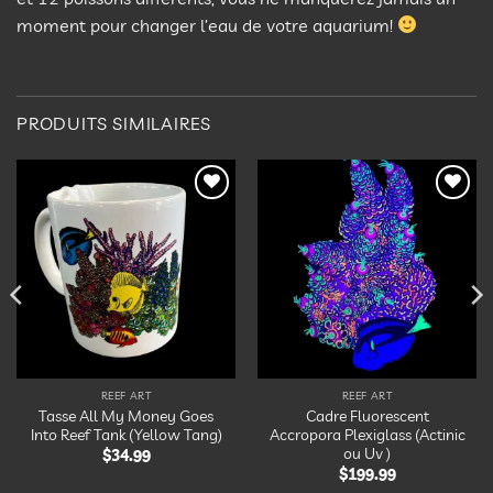
moment pour changer l’eau de votre aquarium!
PRODUITS SIMILAIRES
Ajouter
Ajouter
à la
à la
liste
liste
d’envies
d’envies
REEF ART
REEF ART
Tasse All My Money Goes
Cadre Fluorescent
Into Reef Tank (Yellow Tang)
Accropora Plexiglass (Actinic
ou Uv )
$
34.99
$
199.99