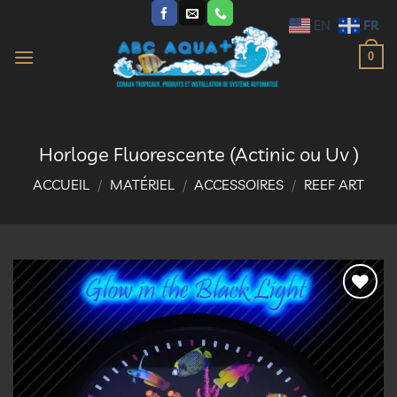
Passer
FR
EN
au
contenu
0
Horloge Fluorescente (Actinic ou Uv )
ACCUEIL
/
MATÉRIEL
/
ACCESSOIRES
/
REEF ART
Ajouter
à la
liste
d’envies