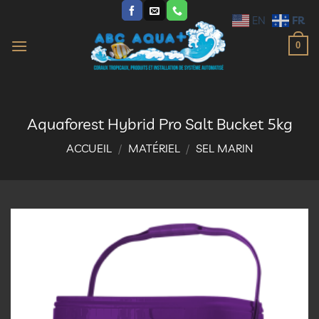
Passer
FR
EN
au
contenu
0
Aquaforest Hybrid Pro Salt Bucket 5kg
ACCUEIL
/
MATÉRIEL
/
SEL MARIN
Ajouter
à la
liste
d’envies