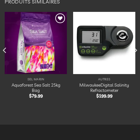
PRODUITS SIMILAIRES
Ajouter
Ajouter
à la
à la
liste
liste
d’envies
d’envies
SEL MARIN
AUTRES
Aquaforest Sea Salt 25kg
MilwaukeeDigital Salinity
Bag
Refractometer
$
79.99
$
199.99