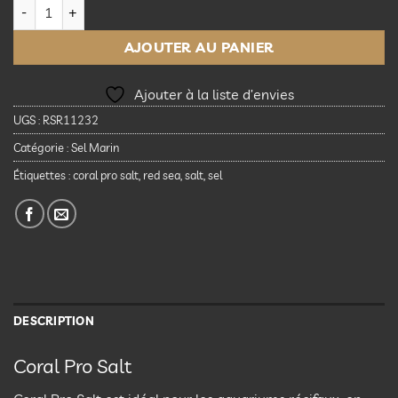
quantité de Red Sea Coral Pro Salt 200G
AJOUTER AU PANIER
Ajouter à la liste d’envies
UGS :
RSR11232
Catégorie :
Sel Marin
Étiquettes :
coral pro salt
,
red sea
,
salt
,
sel
DESCRIPTION
Coral Pro Salt