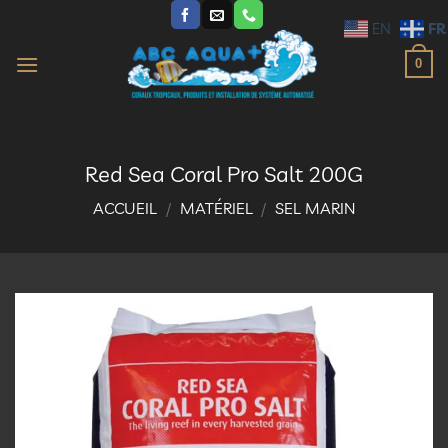
Passer
FR
EN
au
contenu
0
Red Sea Coral Pro Salt 200G
ACCUEIL
/
MATÉRIEL
/
SEL MARIN
Ajouter
à la
liste
d’envies