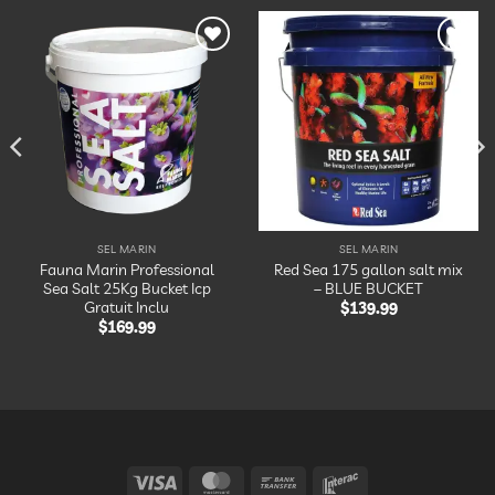
Ajouter
Ajouter
à la
à la
liste
liste
d’envies
d’envies
SEL MARIN
SEL MARIN
Fauna Marin Professional
Red Sea 175 gallon salt mix
Sea Salt 25Kg Bucket Icp
– BLUE BUCKET
Gratuit Inclu
$
139.99
$
169.99
Visa
MasterCard
Bank
Interac