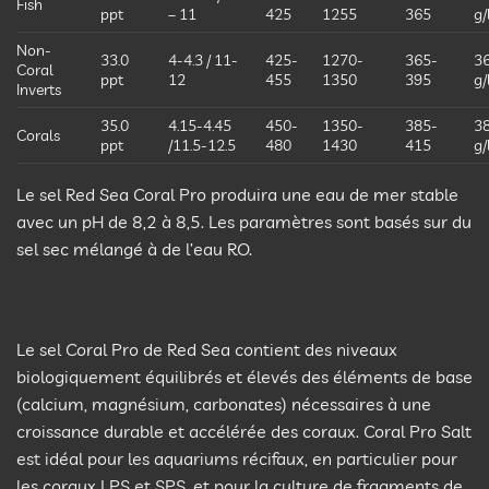
Fish
ppt
– 11
425
1255
365
g/
Non-
33.0
4-4.3 / 11-
425-
1270-
365-
36
Coral
ppt
12
455
1350
395
g/
Inverts
35.0
4.15-4.45
450-
1350-
385-
38
Corals
ppt
/11.5-12.5
480
1430
415
g/
Le sel Red Sea Coral Pro produira une eau de mer stable
avec un pH de 8,2 à 8,5. Les paramètres sont basés sur du
sel sec mélangé à de l’eau RO.
Le sel Coral Pro de Red Sea contient des niveaux
biologiquement équilibrés et élevés des éléments de base
(calcium, magnésium, carbonates) nécessaires à une
croissance durable et accélérée des coraux. Coral Pro Salt
est idéal pour les aquariums récifaux, en particulier pour
les coraux LPS et SPS, et pour la culture de fragments de