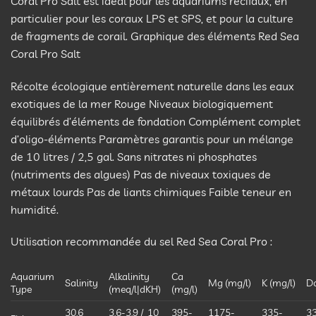
Coral Pro Salt est idéal pour les aquariums récifaux, en
particulier pour les coraux LPS et SPS, et pour la culture
de fragments de corail. Graphique des éléments Red Sea
Coral Pro Salt
Récolte écologique entièrement naturelle dans les eaux
exotiques de la mer Rouge Niveaux biologiquement
équilibrés d’éléments de fondation Complément complet
d’oligo-éléments Paramètres garantis pour un mélange
de 10 litres / 2,5 gal. Sans nitrates ni phosphates
(nutriments des algues) Pas de niveaux toxiques de
métaux lourds Pas de liants chimiques Faible teneur en
humidité.
Utilisation recommandée du sel Red Sea Coral Pro :
Aquarium
Alkalinity
Ca
Salinity
Mg (mg/l)
K (mg/l)
D
Type
(meq/l|dKH)
(mg/l)
30.6
3.6-3.9 / 10
395-
1175-
335-
33