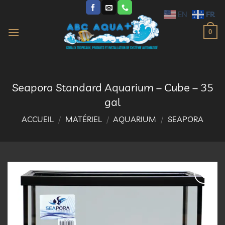
Passer
FR
EN
au
contenu
0
Seapora Standard Aquarium – Cube – 35
gal
ACCUEIL
/
MATÉRIEL
/
AQUARIUM
/
SEAPORA
Ajouter
à la
liste
d’envies