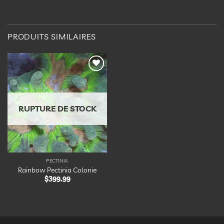
PRODUITS SIMILAIRES
Ajouter
à la
liste
d’envies
RUPTURE DE STOCK
PECTINIA
Rainbow Pectinia Colonie
$
399.99