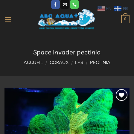
Passer
FR
EN
au
contenu
0
Space Invader pectinia
ACCUEIL
/
CORAUX
/
LPS
/
PECTINIA
Ajouter
à la
liste
d’envies