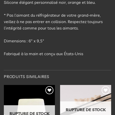
Silicone élégant personnalisé noir, orange et bleu.
* Pas l’aimant du réfrigérateur de votre grand-mère,
veillez à ne pas entrer en collision. Respectez toujours
l’intégrité comme pour tous les aimants.
Dimensions : 6″ x 9,5″
Fabriqué à la main et conçu aux États-Unis
PRODUITS SIMILAIRES
Ajouter
Ajouter
à la
à la
liste
liste
d’envies
d’envies
RUPTURE DE STOCK
RUPTURE DE STOCK