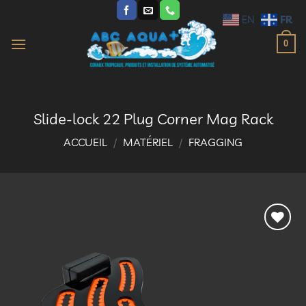
Passer
FR
EN
au
contenu
0
Slide-lock 22 Plug Corner Mag Rack
ACCUEIL
/
MATÉRIEL
/
FRAGGING
Ajouter
à la
liste
d’envies