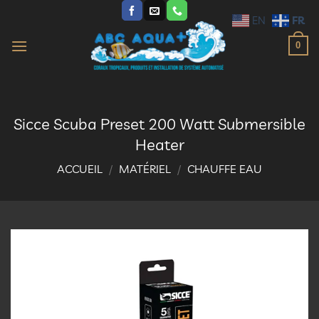
Passer
FR
EN
au
contenu
0
Sicce Scuba Preset 200 Watt Submersible
Heater
ACCUEIL
/
MATÉRIEL
/
CHAUFFE EAU
Ajouter
à la
liste
d’envies