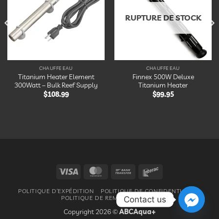
liste
liste
d’envies
d’envies
RUPTURE DE STOCK
CHAUFFE EAU
CHAUFFE EAU
Titanium Heater Element
Finnex 500W Deluxe
300Watt – Bulk Reef Supply
Titanium Heater
$
108.99
$
99.95
Visa
MasterCard
Bank
Interac
Transfer
POLITIQUE D’EXPÉDITION
POLITIQUE DE CONFIDENTIALITÉ
POLITIQUE DE REMBOURSEMENT
Contact us
Copyright 2026 ©
ABCAqua+