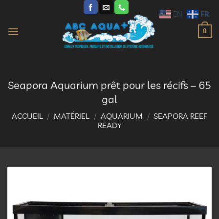
Passer
FR
EN
au
contenu
0
Seapora Aquarium prêt pour les récifs – 65
gal
ACCUEIL
/
MATÉRIEL
/
AQUARIUM
/
SEAPORA REEF
READY
Ajouter
à la
liste