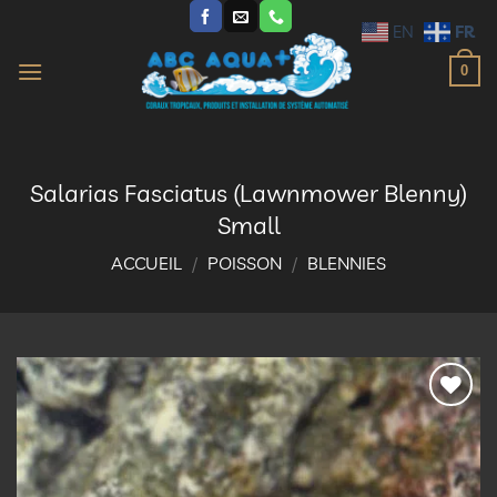
Passer
FR
EN
au
contenu
0
Salarias Fasciatus (Lawnmower Blenny)
Small
ACCUEIL
/
POISSON
/
BLENNIES
Ajouter
à la
liste
d’envies