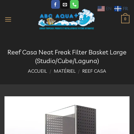
Passer
FR
EN
au
contenu
0
Reef Casa Neat Freak Filter Basket Large
(Studio/Cube/Laguna)
ACCUEIL
/
MATÉRIEL
/
REEF CASA
Ajouter
à la
liste
d’envies