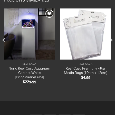
Ajouter
Ajouter
à la
à la
liste
liste
d’envies
d’envies
REEF CASA
REEF CASA
Nano Reef Casa Aquarium
Reef Casa Premium Filter
Cabinet White
Media Bags (10cm x 12cm)
[Pico/Studio/Cube]
$
4.99
$
229.99