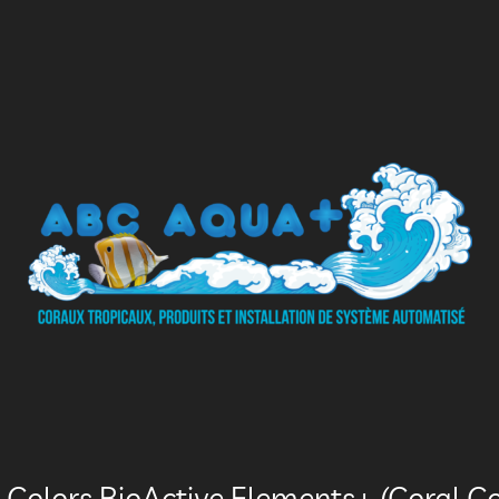
 Colors BioActive Elements+ (Coral C