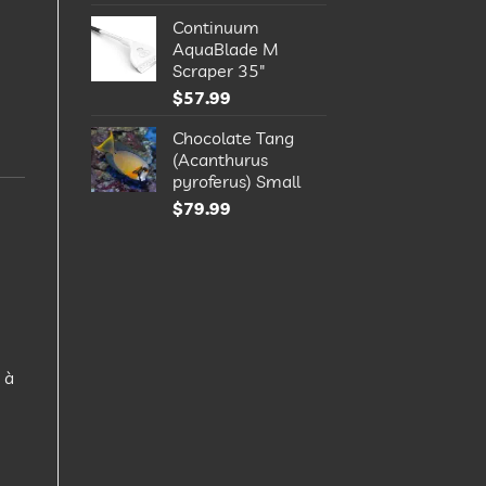
Continuum
AquaBlade M
Scraper 35"
$
57.99
Chocolate Tang
(Acanthurus
pyroferus) Small
$
79.99
 à