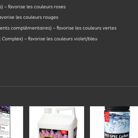
 – favorise les couleurs roses
avorise les couleurs rouges
ents complémentaires) – favorise les couleurs vertes
Complex) – favorise les couleurs violet/bleu
Ajouter
Ajouter
Ajout
à la
à la
à la
liste
liste
liste
d’envies
d’envies
d’envi