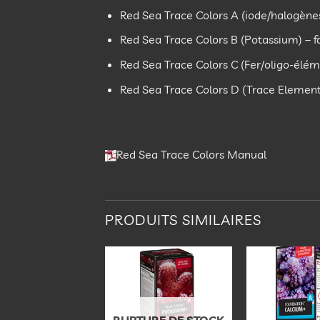
Red Sea Trace Colors A (iode/halogènes)
Red Sea Trace Colors B (Potassium) – f
Red Sea Trace Colors C (Fer/oligo-élém
Red Sea Trace Colors D (Trace Element 
Red Sea Trace Colors Manual
PRODUITS SIMILAIRES
Ajouter
Ajouter
à la
à la
liste
liste
d’envies
d’envies