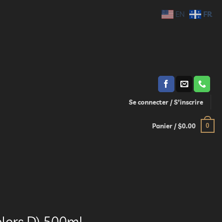
FR
EN
Se connecter / S’inscrire
0
Panier /
$
0.00
olors D) 500ml