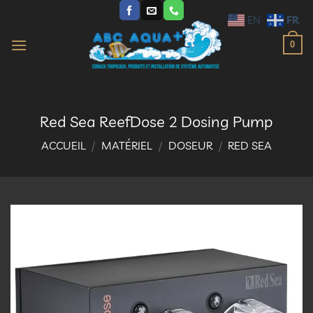
Passer
FR
EN
au
contenu
0
Red Sea ReefDose 2 Dosing Pump
ACCUEIL
/
MATÉRIEL
/
DOSEUR
/
RED SEA
Ajouter
à la
liste
d’envies