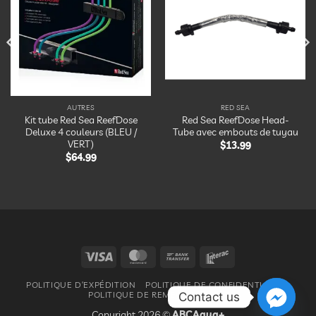
à la
à la
liste
liste
d’envies
d’envies
AUTRES
RED SEA
Kit tube Red Sea ReefDose
Red Sea ReefDose Head-
Deluxe 4 couleurs (BLEU /
Tube avec embouts de tuyau
VERT)
$
13.99
$
64.99
Visa
MasterCard
Bank
Interac
Transfer
POLITIQUE D’EXPÉDITION
POLITIQUE DE CONFIDENTIALITÉ
POLITIQUE DE REMBOURSEMENT
Contact us
Copyright 2026 ©
ABCAqua+