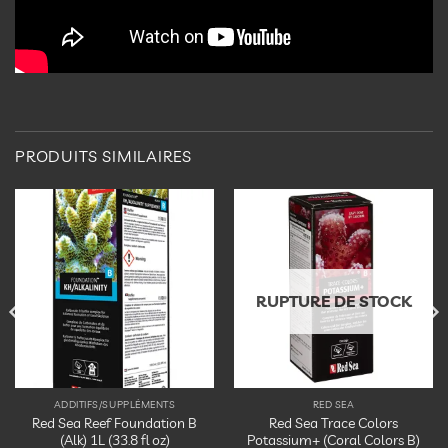
PRODUITS SIMILAIRES
Ajouter
Ajouter
à la
à la
liste
liste
d’envies
d’envies
RUPTURE DE STOCK
ADDITIFS/SUPPLÉMENTS
RED SEA
Red Sea Reef Foundation B
Red Sea Trace Colors
(Alk) 1L (33.8 fl oz)
Potassium+ (Coral Colors B)