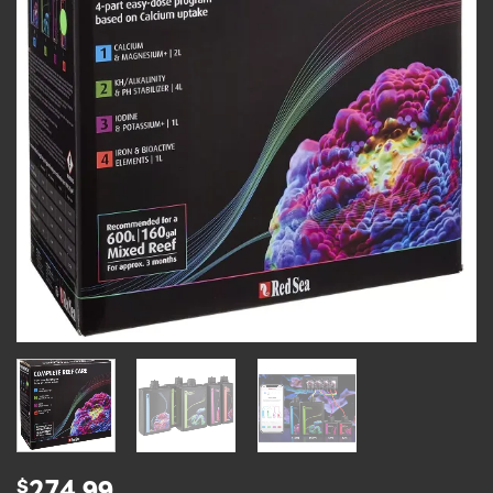
d’envies
$
274.99