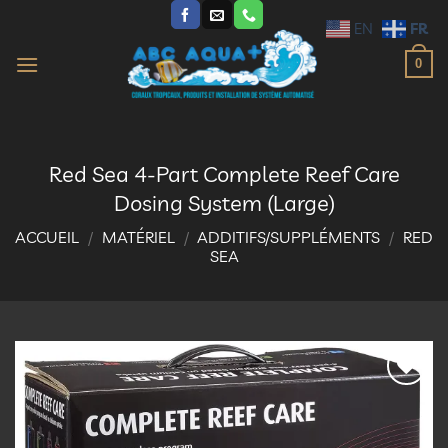
Passer
FR
EN
au
contenu
0
Red Sea 4-Part Complete Reef Care
Dosing System (Large)
ACCUEIL
/
MATÉRIEL
/
ADDITIFS/SUPPLÉMENTS
/
RED
SEA
Ajouter
à la
liste