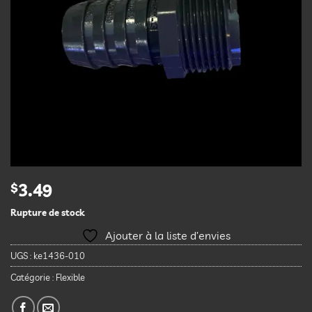
$
3.49
Rupture de stock
Ajouter à la liste d’envies
UGS :
ke1436-010
Catégorie :
Flexible