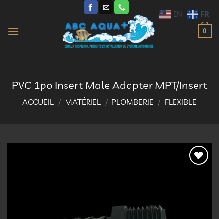
Passer
FR
EN
au
contenu
0
PVC 1po Insert Male Adapter MPT/Insert
ACCUEIL
/
MATÉRIEL
/
PLOMBERIE
/
FLEXIBLE
Ajouter
à la
liste
d’envies