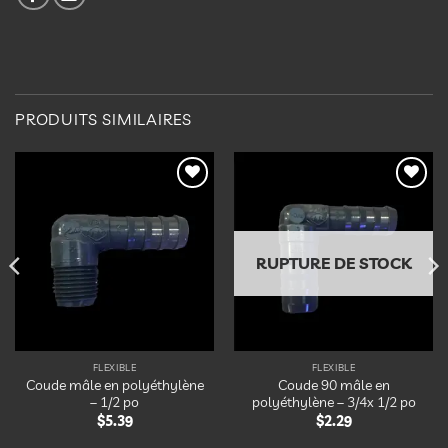
PRODUITS SIMILAIRES
Ajouter
Ajouter
à la
à la
liste
liste
d’envies
d’envies
RUPTURE DE STOCK
FLEXIBLE
FLEXIBLE
Coude mâle en polyéthylène
Coude 90 mâle en
– 1/2 po
polyéthylène – 3/4x 1/2 po
$
5.39
$
2.29