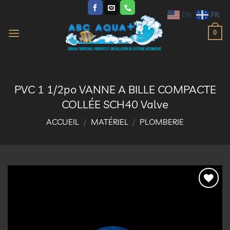
Passer
FR
EN
au
contenu
0
PVC 1 1/2po VANNE A BILLE COMPACTE
COLLÉE SCH40 Valve
ACCUEIL
/
MATÉRIEL
/
PLOMBERIE
Ajouter
à la
liste
d’envies