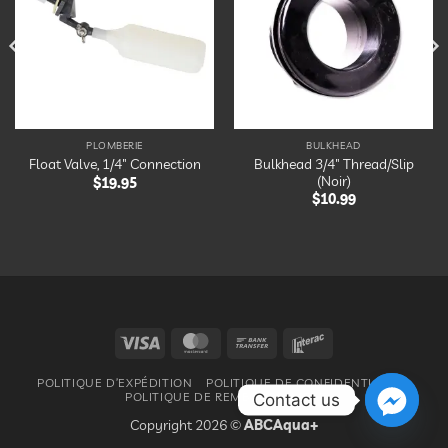
liste
liste
d’envies
d’envies
PLOMBERIE
BULKHEAD
Bulkhead 3/4″ Thread/Slip
Float Valve, 1/4″ Connection
(Noir)
$
19.95
$
10.99
Visa
MasterCard
Bank
Interac
Transfer
POLITIQUE D’EXPÉDITION
POLITIQUE DE CONFIDENTIALITÉ
POLITIQUE DE REMBOURSEMENT
Contact us
Copyright 2026 ©
ABCAqua+