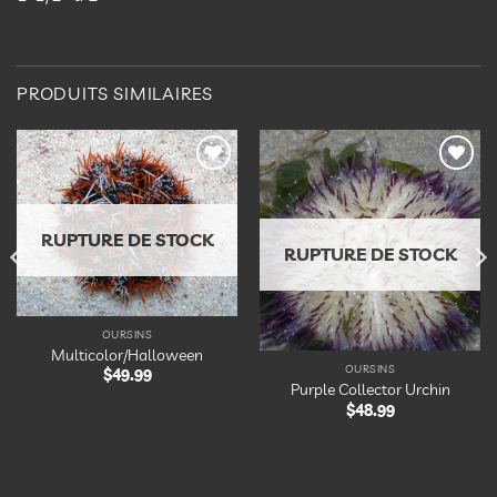
PRODUITS SIMILAIRES
Ajouter
Ajouter
à la
à la
liste
liste
d’envies
d’envies
RUPTURE DE STOCK
RUPTURE DE STOCK
OURSINS
Multicolor/Halloween
OURSINS
$
49.99
Purple Collector Urchin
$
48.99