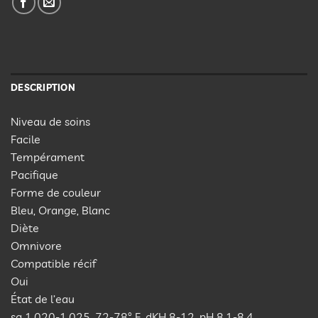
DESCRIPTION
Niveau de soins
Facile
Tempérament
Pacifique
Forme de couleur
Bleu, Orange, Blanc
Diète
Omnivore
Compatible récif
Oui
État de l’eau
sg 1.020-1.025, 72-78° F, dKH 8-12, pH 8.1-8.4