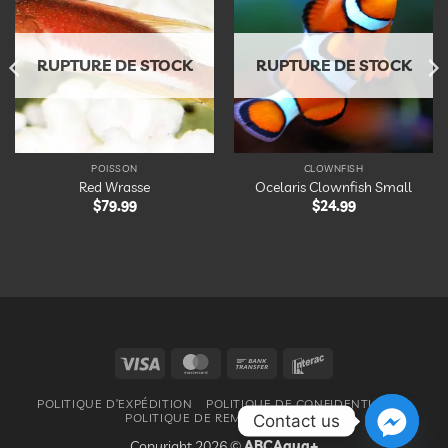
Ajouter
Ajouter
à la
à la
liste
liste
d’envies
d’envies
RUPTURE DE STOCK
RUPTURE DE STOCK
POISSON
CLOWNFISH
Red Wrasse
Ocelaris Clownfish Small
$
79.99
$
24.99
Visa
MasterCard
Bank
Interac
Transfer
POLITIQUE D’EXPÉDITION
POLITIQUE DE CONFIDENTIALITÉ
POLITIQUE DE REMBOURSEMENT
Contact us
Copyright 2026 ©
ABCAqua+