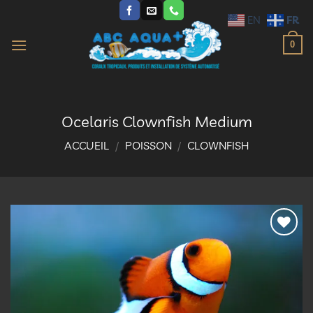
Passer
FR
EN
au
contenu
0
Ocelaris Clownfish Medium
ACCUEIL
/
POISSON
/
CLOWNFISH
Ajouter
à la
liste
d’envies