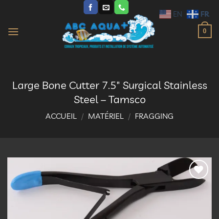
Passer
FR
EN
au
contenu
0
Large Bone Cutter 7.5″ Surgical Stainless
Steel – Tamsco
ACCUEIL
/
MATÉRIEL
/
FRAGGING
Ajouter
à la
liste
d’envies