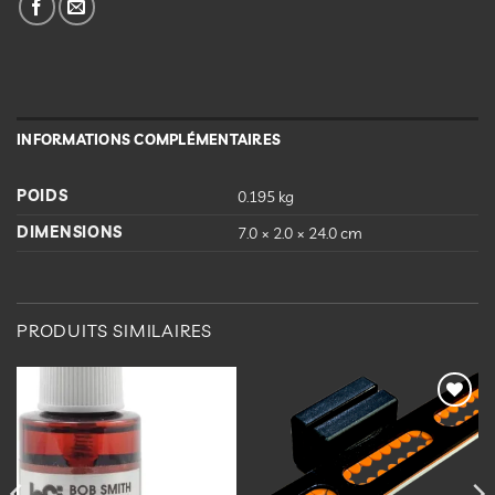
INFORMATIONS COMPLÉMENTAIRES
POIDS
0.195 kg
DIMENSIONS
7.0 × 2.0 × 24.0 cm
PRODUITS SIMILAIRES
Ajouter
Ajouter
à la
à la
liste
liste
d’envies
d’envies