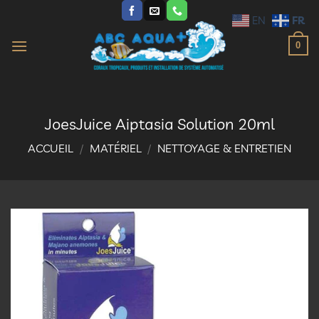
Passer
FR
EN
au
contenu
0
JoesJuice Aiptasia Solution 20ml
ACCUEIL
/
MATÉRIEL
/
NETTOYAGE & ENTRETIEN
Ajouter
à la
liste
d’envies