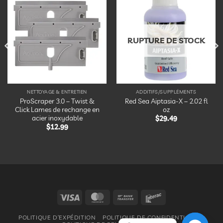
Ajouter
Ajouter
à la
à la
liste
liste
d’envies
d’envies
RUPTURE DE STOCK
NETTOYAGE & ENTRETIEN
ADDITIFS/SUPPLÉMENTS
ProScraper 3.0 – Twist &
Red Sea Aiptasia-X – 2.02 fl
Click Lames de rechange en
oz
acier inoxydable
$
29.49
$
12.99
Visa
MasterCard
Bank
Interac
Transfer
POLITIQUE D’EXPÉDITION
POLITIQUE DE CONFIDENTIALITÉ