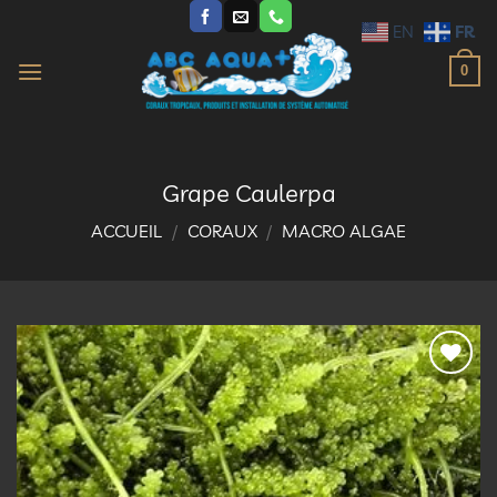
Passer
FR
EN
au
contenu
0
Grape Caulerpa
ACCUEIL
/
CORAUX
/
MACRO ALGAE
Ajouter
à la
liste
d’envies