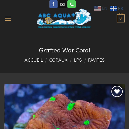
Passer
FR
EN
au
contenu
0
Grafted War Coral
ACCUEIL
/
CORAUX
/
LPS
/
FAVITES
Ajouter
à la
liste
d’envies