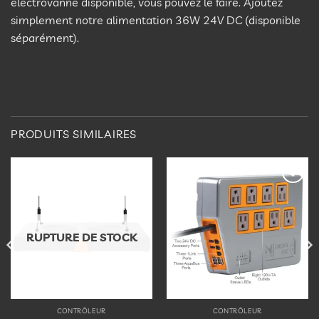
électrovanne disponible, vous pouvez le faire. Ajoutez
simplement notre alimentation 36W 24V DC (disponible
séparément).
PRODUITS SIMILAIRES
Ajouter
Ajouter
à la
à la
liste
liste
d’envies
d’envies
RUPTURE DE STOCK
CONTRÔLEUR
CONTRÔLEUR