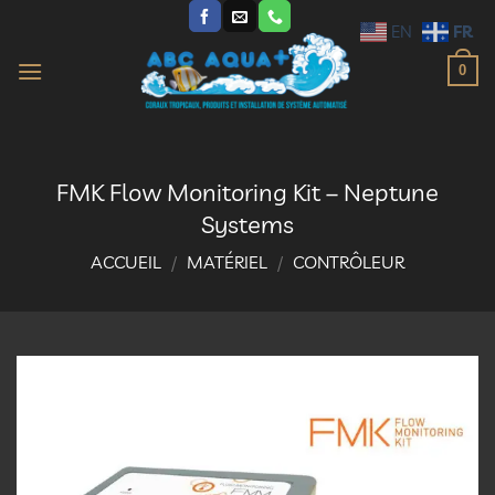
Passer
FR
EN
au
contenu
0
FMK Flow Monitoring Kit – Neptune
Systems
ACCUEIL
/
MATÉRIEL
/
CONTRÔLEUR
Ajouter
à la
liste
d’envies