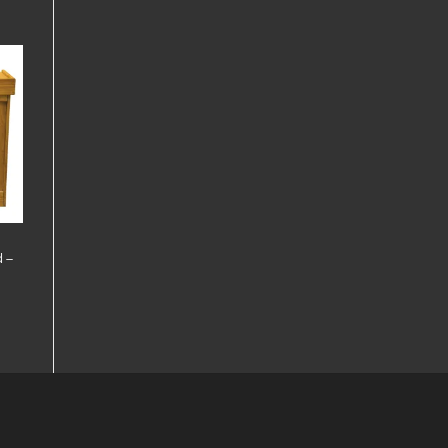
er
es
 –