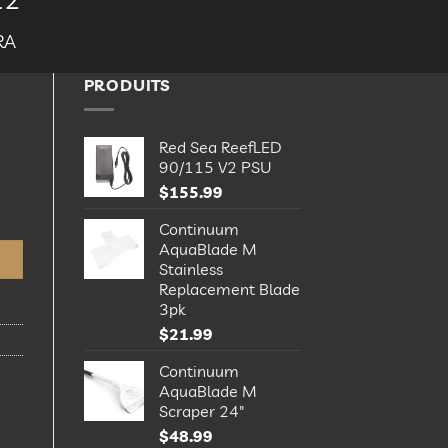
RA
PRODUITS
Red Sea ReefLED
90/115 V2 PSU
$
155.99
 12"
Continuum
AquaBlade M
Stainless
Replacement Blade
3pk
$
21.99
Continuum
AquaBlade M
Scraper 24"
$
48.99