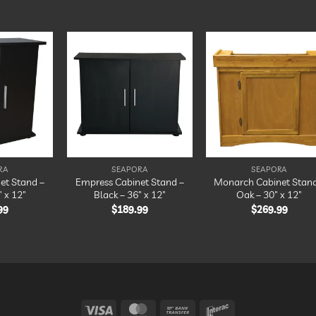
Ajouter
Ajouter
Ajout
à la
à la
à la
liste
liste
liste
d’envies
d’envies
d’envi
RA
SEAPORA
SEAPORA
et Stand –
Empress Cabinet Stand –
Monarch Cabinet Stand
″ x 12″
Black – 36″ x 12″
Oak – 30″ x 12″
99
$
189.99
$
269.99
Visa
MasterCard
Bank
Interac