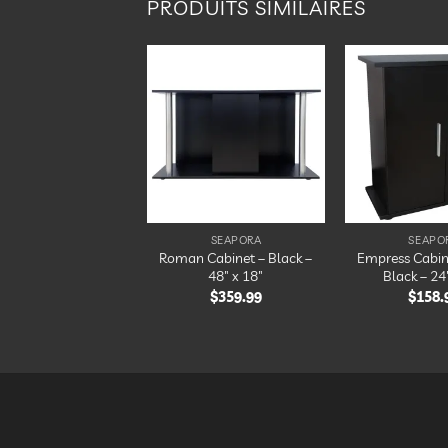
PRODUITS SIMILAIRES
Ajouter
Ajouter
à la
à la
liste
liste
d’envies
d’envies
SEAPORA
SEAPORA
SEAPO
ch Cabinet Stand –
Roman Cabinet – Black –
Empress Cabin
ack – 24″ x 12″
48″ x 18″
Black – 24
$
229.99
$
359.99
$
158.