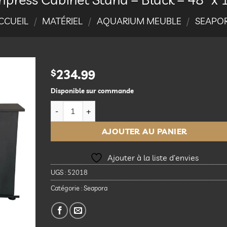
CCUEIL
/
MATÉRIEL
/
AQUARIUM MEUBLE
/
SEAPO
$
234.99
Disponible sur commande
Ajouter
à la
quantité de Empress Cabinet Stand - Black - 48" x
liste
d’envies
AJOUTER AU PANIER
Ajouter à la liste d’envies
UGS :
52018
Catégorie :
Seapora