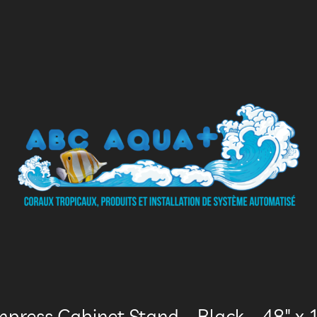
press Cabinet Stand – Black – 48″ x 