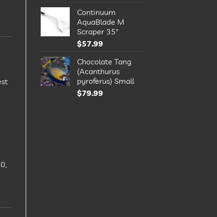
Continuum
AquaBlade M
Scraper 35"
$
57.99
Chocolate Tang
(Acanthurus
pyroferus) Small
est
$
79.99
0,